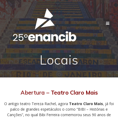
Skip
to
content
Locais
Abertura –
Teatro Claro Mais
O antigo teatro Tereza Rachel, agora
Teatro Claro Mais
, já foi
palco de grandes espetáculos o como “BIBI – Histórias e
Canções”, no qual Bibi Ferreira comemorou seus 90 anos de