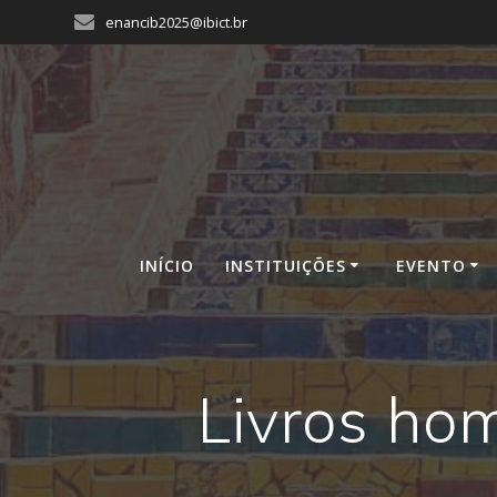
Skip
enancib2025@ibict.br
to
content
INÍCIO
INSTITUIÇÕES
EVENTO
Livros ho