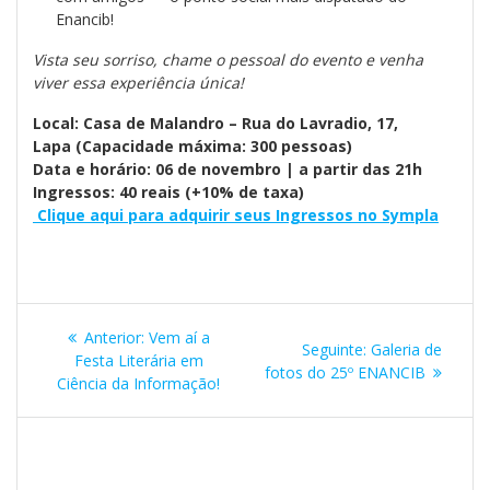
Enancib!
Vista seu sorriso, chame o pessoal do evento e venha
viver essa experiência única!
Local: Casa de Malandro – Rua do Lavradio, 17,
Lapa (Capacidade máxima: 300 pessoas)
Data e horário: 06 de novembro | a partir das 21h
Ingressos: 40 reais (+10% de taxa)
Clique aqui para adquirir seus Ingressos no Sympla
Navegação
Post
Anterior:
Vem aí a
Post
Seguinte:
Galeria de
de
anterior:
Festa Literária em
seguinte:
fotos do 25º ENANCIB
Ciência da Informação!
Post